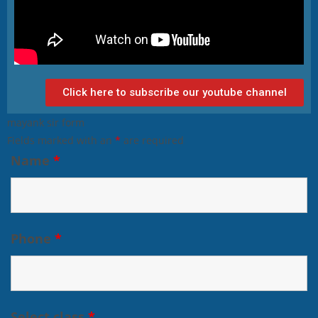
Click here to subscribe our youtube channel
mayank sir form
Fields marked with an
*
are required
Name
*
Phone
*
Select class
*