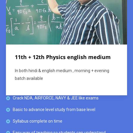
11th + 12th Physics english medium
In both hindi & english medium , morning + evening
batch available
Crack NDA, AIRFORCE, NAVY & JEE like exams
Basic to advance level study from base level
Syllabus complete on time
Easy way of teaching so students can understand